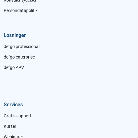
Konsulentydelser
Persondatapolitik
Løsninger
defgo professional
defgo enterprise
defgo APV
Services
Gratis support
Kurser
Webinarer