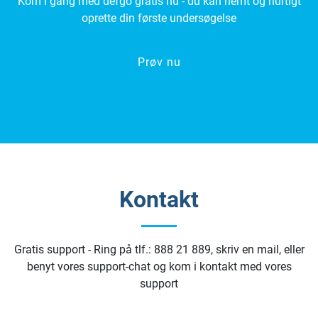
Kom i gang med defgo gratis nu - du kan nemt og hurtigt
oprette din første undersøgelse
Prøv nu
Kontakt
Gratis support - Ring på tlf.: 888 21 889, skriv en mail, eller
benyt vores support-chat og kom i kontakt med vores
support