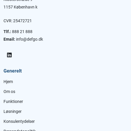
1157 København k
CVR: 25472721
Tlf.:
888 21 888
Email:
info@defgo.dk
Generelt
Hjem
Om os
Funktioner
Løsninger
Konsulentydelser