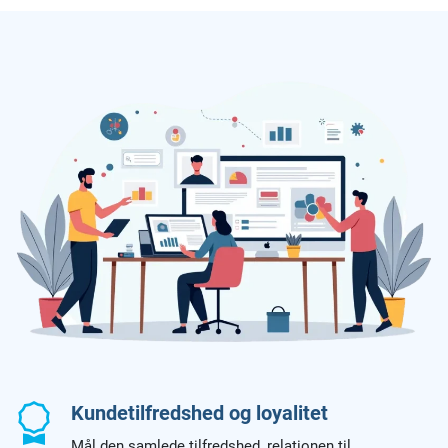
Kundetilfredshed og loyalitet
Mål den samlede tilfredshed, relationen til