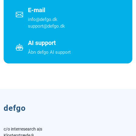
E-mail
info@defgo.dk
support@defgo.dk
AI support
Åbn defgo AI support
defgo
c/o interresearch a|s
Klosterstræde 9