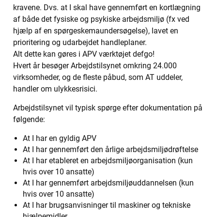
kravene. Dvs. at I skal have gennemført en kortlægning
af både det fysiske og psykiske arbejdsmiljø (fx ved
hjælp af en spørgeskemaundersøgelse), lavet en
prioritering og udarbejdet handleplaner.
Alt dette kan gøres i APV værktøjet defgo!
Hvert år besøger Arbejdstilsynet omkring 24.000
virksomheder, og de fleste påbud, som AT uddeler,
handler om ulykkesrisici.
Arbejdstilsynet vil typisk spørge efter dokumentation på
følgende:
At I har en gyldig APV
At I har gennemført den årlige arbejdsmiljødrøftelse
At I har etableret en arbejdsmiljøorganisation (kun
hvis over 10 ansatte)
At I har gennemført arbejdsmiljøuddannelsen (kun
hvis over 10 ansatte)
At I har brugsanvisninger til maskiner og tekniske
hjælpemidler