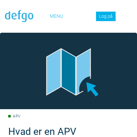
MENU
Log på
APV
Hvad er en APV