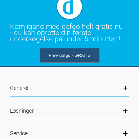
Kom igang med defgo helt gratis nu
- du kan oprette din første
undersøgelse på under 5 minutter !
Prøv defgo - GRATIS
Generelt
Løsninger
Service